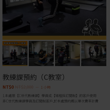
教練課預約（C教室）
NT$
0
NT$
2,000
1 小時
1.本處限【C世代教練課】學員或【場租採訂閱制】的客戶使用
非C世代教練課學員及訂閱制客戶,於本處預約概以單次費率計費