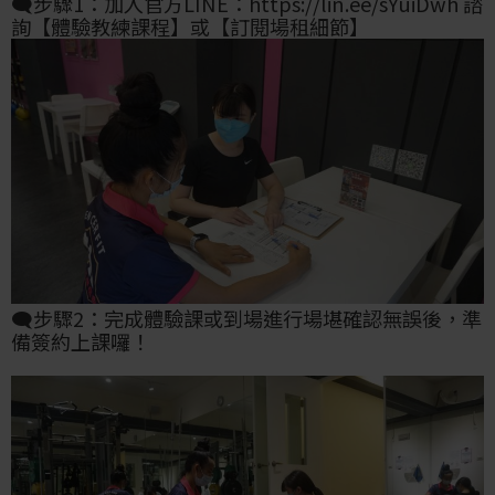
🗨步驟1：加入官方LINE：https://lin.ee/sYuiDwh 諮
詢【體驗教練課程】或【訂閱場租細節】
🗨步驟2：完成體驗課或到場進行場堪確認無誤後，準
備簽約上課囉！