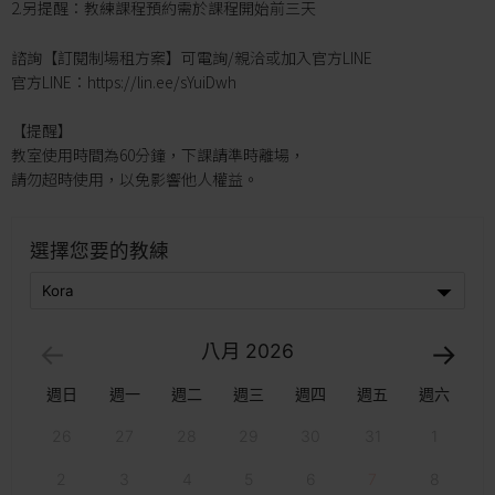
2.另提醒：教練課程預約需於課程開始前三天
諮詢【訂閱制場租方案】可電詢/親洽或加入官方LINE
官方LINE：https://lin.ee/sYuiDwh
【提醒】
教室使用時間為60分鐘，下課請準時離場，
請勿超時使用，以免影響他人權益。
選擇您要的教練
八月
2026
週日
週一
週二
週三
週四
週五
週六
26
27
28
29
30
31
1
2
3
4
5
6
7
8