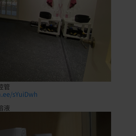
控管
in.ee/sYuiDwh
溶液