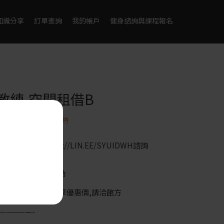
知識分享
訂單查詢
我的帳戶
健身諮詢與課程報名
教練-空間租借B
0
NT$
600
1 小時
地】
方LINE：HTTPS://LIN.EE/SYUIDWH諮詢
7-5550878
現場諮詢或進行場勘
閱】每月5 堂以上,享優惠價,請洽館方
—————-