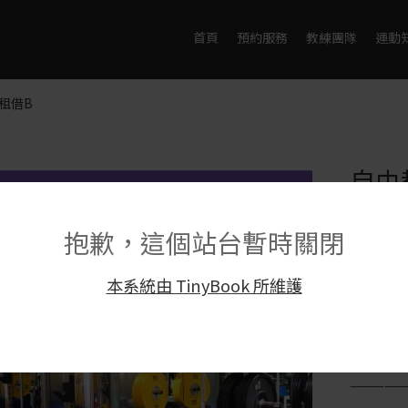
首頁
預約服務
教練團隊
運動
租借B
自由
NT$
33
抱歉，這個站台暫時關閉
【訂閱場
1.請加入官
2.或電洽0
本系統由 TinyBook 所維護
歡迎親臨
【批次訂
—————