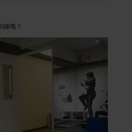
？
訓練嗎？
室