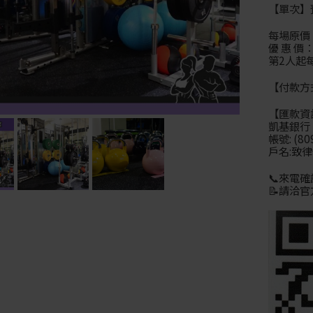
【單次】
每場原價：
優 惠 價
第2人起每
【付款方
【匯款資
凱基銀行 
帳號: (80
戶名:致
📞來電確
📝請洽官